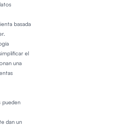
datos
ienta basada
r.
ogía
mplificar el
ionan una
uentas
s pueden
te dan un