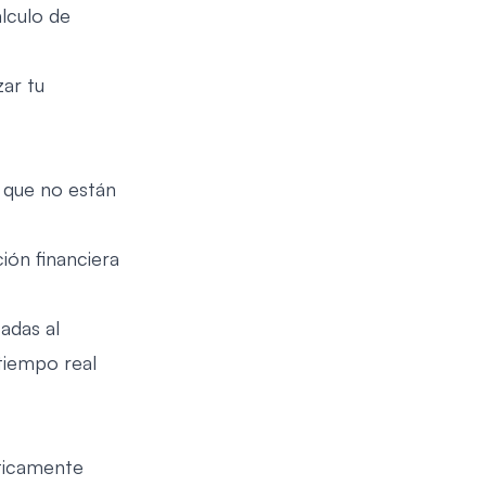
álculo de
ar tu
s que no están
ión financiera
adas al
tiempo real
cticamente