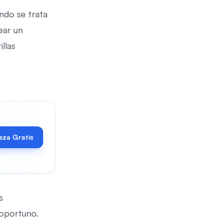
ndo se trata
ear un
llas
eza Gratis
s
 oportuno.