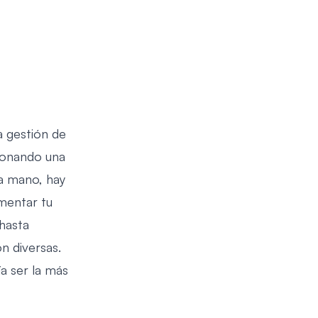
a gestión de
cionando una
la mano, hay
mentar tu
hasta
n diversas.
a ser la más