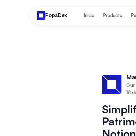
PopaDex
Inicio
Producto
Pa
Ma
Our 
18 d
Simpli
Patrim
Notion