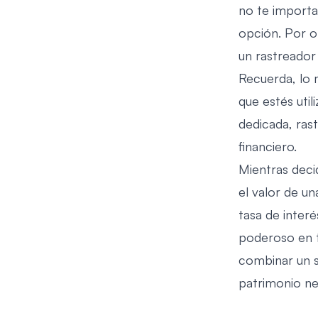
no te importa
opción. Por ot
un rastreador
Recuerda, lo 
que estés util
dedicada, ras
financiero.
Mientras deci
el valor de u
tasa de inter
poderoso en t
combinar un s
patrimonio ne