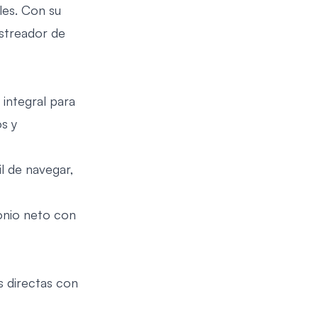
ales. Con su
astreador de
integral para
os y
il de navegar,
onio neto con
 directas con