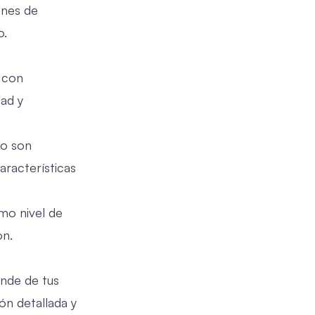
ones de
o.
a con
dad y
to son
aracterísticas
mo nivel de
on.
ende de tus
ón detallada y