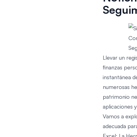
Seguim
Llevar un reg
finanzas pers
instantánea de
numerosas her
patrimonio ne
aplicaciones 
Vamos a explo
adecuada para
Excel: La Her