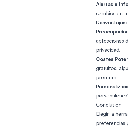
Alertas e Inf
cambios en tu
Desventajas:
Preocupacion
aplicaciones 
privacidad.
Costes Poten
gratuitos, alg
premium.
Personalizaci
personalizaci
Conclusión
Elegir la her
preferencias p