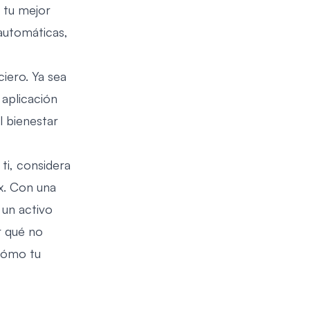
 tu mejor
 automáticas,
iero. Ya sea
 aplicación
l bienestar
ti, considera
x. Con una
 un activo
r qué no
 cómo tu